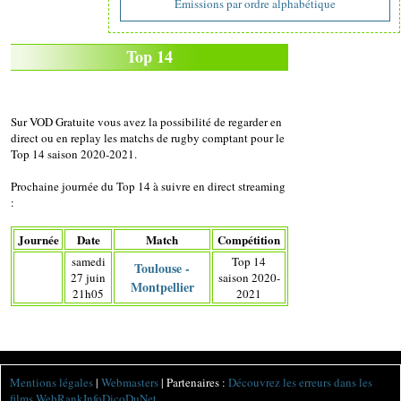
Emissions par ordre alphabétique
Top 14
Sur VOD Gratuite vous avez la possibilité de regarder en
direct ou en replay les matchs de rugby comptant pour le
Top 14 saison 2020-2021.
Prochaine journée du Top 14 à suivre en direct streaming
:
Journée
Date
Match
Compétition
samedi
Top 14
Toulouse -
27 juin
saison 2020-
Montpellier
21h05
2021
Mentions légales
|
Webmasters
| Partenaires :
Découvrez les erreurs dans les
films
WebRankInfo
DicoDuNet